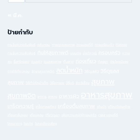
« มี.ค.
ป้ายกำกับ
กระชับความสัมพันธ์
กลิ่นหอม
การดูแลสุขภาพ
การนอนที่ดี
การเตรียมตัว
กิจกรรม
กินให้สุขภาพดี
ครอบครัว
กระชับความสัมพันธ์
ขนมปัง
ข้อดีควรรู้
ความ
ท่องเที่ยว
สุข
ช็อกโกแลต
ดูแลผิว
ดูแลสุขภาพ
ตื่นสาย
ท้องผูก
ประโยชน์ของ
ลดน้ำหนัก
วิธีดูแลส
การใช้เทียนหอม
รักษาสุขภาพจิต
วิธีดูแลผิว
สุขภาพ
สุขภาพ
วิธีทำให้หน้าเด็ก
วิธีลดรอย
วิธีแก้
สัตว์เลี้ยง
อาหารสุขภาพ
สุขภาพจิต
อาหารผิว
อาการ
อาหาร
เกร็ดความรู้
เครื่องดื่มสุขภาพ
เกร็ดท่องเที่ยว
เดินป่า
เตือนภัยโรคร้าย
เทียนกลิ่นหอม
เทียนหอม
เที่ยวภูเขา
เพิ่มความสุขให้ครอบครัว
เวลลานอนที่ดี
โภชนาการ
โรคภัย
โรคเกลียดเสียง