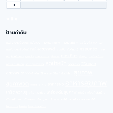
31
« มี.ค.
ป้ายกำกับ
กระชับความสัมพันธ์
กลิ่นหอม
การดูแลสุขภาพ
การนอนที่ดี
การเตรียมตัว
กิจกรรม
กินให้สุขภาพดี
ครอบครัว
กระชับความสัมพันธ์
ขนมปัง
ข้อดีควรรู้
ความ
ท่องเที่ยว
สุข
ช็อกโกแลต
ดูแลผิว
ดูแลสุขภาพ
ตื่นสาย
ท้องผูก
ประโยชน์ของ
ลดน้ำหนัก
วิธีดูแลส
การใช้เทียนหอม
รักษาสุขภาพจิต
วิธีดูแลผิว
สุขภาพ
สุขภาพ
วิธีทำให้หน้าเด็ก
วิธีลดรอย
วิธีแก้
สัตว์เลี้ยง
อาหารสุขภาพ
สุขภาพจิต
อาหารผิว
อาการ
อาหาร
เกร็ดความรู้
เครื่องดื่มสุขภาพ
เกร็ดท่องเที่ยว
เดินป่า
เตือนภัยโรคร้าย
เทียนกลิ่นหอม
เทียนหอม
เที่ยวภูเขา
เพิ่มความสุขให้ครอบครัว
เวลลานอนที่ดี
โภชนาการ
โรคภัย
โรคเกลียดเสียง