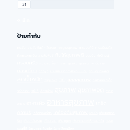
31
« มี.ค.
ป้ายกำกับ
กระชับความสัมพันธ์
กลิ่นหอม
การดูแลสุขภาพ
การนอนที่ดี
การเตรียมตัว
กินให้สุขภาพดี
กิจกรรมกระชับความสัมพันธ์
ขนมปัง
ข้อดีควรรู้
ครอบครัว
ความสุข
ช็อกโกแลต
ดูแลผิว
ดูแลสุขภาพ
ตื่นสาย
ท่องเที่ยว
ท้องผูก
ประโยชน์ของการใช้เทียนหอม
รักษาสุขภาพจิต
ลดน้ำหนัก
วิธีดูแลสสุขภาพ
วิธีดูแลผิว
วิธีทำให้หน้าเด็ก
สุขภาพ
สุขภาพจิต
วิธีลดรอย
วิธีแก้
สัตว์เลี้ยง
อาการ
อาหารสุขภาพ
อาหารผิว
เกร็ด
อาหาร
ความรู้
เครื่องดื่มสุขภาพ
เกร็ดท่องเที่ยว
เดินป่า
เตือนภัยโรค
ร้าย
เทียนกลิ่นหอม
เทียนหอม
เที่ยวภูเขา
เพิ่มความสุขให้ครอบครัว
เวลลา
นอนที่ดี
โภชนาการ
โรคภัย
โรคเกลียดเสียง