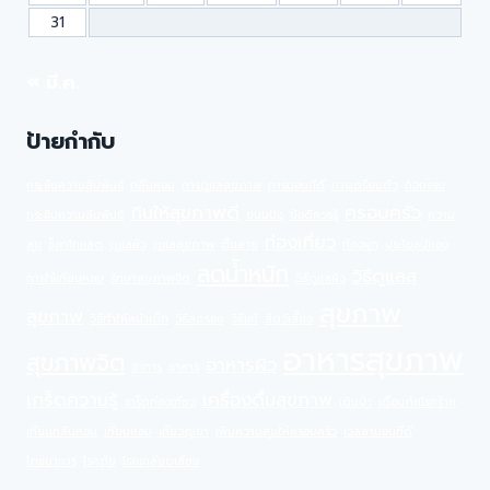
31
« มี.ค.
ป้ายกำกับ
กระชับความสัมพันธ์
กลิ่นหอม
การดูแลสุขภาพ
การนอนที่ดี
การเตรียมตัว
กิจกรรม
กินให้สุขภาพดี
ครอบครัว
กระชับความสัมพันธ์
ขนมปัง
ข้อดีควรรู้
ความ
ท่องเที่ยว
สุข
ช็อกโกแลต
ดูแลผิว
ดูแลสุขภาพ
ตื่นสาย
ท้องผูก
ประโยชน์ของ
ลดน้ำหนัก
วิธีดูแลส
การใช้เทียนหอม
รักษาสุขภาพจิต
วิธีดูแลผิว
สุขภาพ
สุขภาพ
วิธีทำให้หน้าเด็ก
วิธีลดรอย
วิธีแก้
สัตว์เลี้ยง
อาหารสุขภาพ
สุขภาพจิต
อาหารผิว
อาการ
อาหาร
เกร็ดความรู้
เครื่องดื่มสุขภาพ
เกร็ดท่องเที่ยว
เดินป่า
เตือนภัยโรคร้าย
เทียนกลิ่นหอม
เทียนหอม
เที่ยวภูเขา
เพิ่มความสุขให้ครอบครัว
เวลลานอนที่ดี
โภชนาการ
โรคภัย
โรคเกลียดเสียง