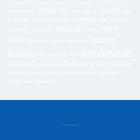
กระชับความสัมพันธ์
กลิ่นหอม
การดูแลสุขภาพ
การนอนที่ดี
การเตรียมตัว
กิจกรรม
กินให้สุขภาพดี
ครอบครัว
กระชับความสัมพันธ์
ขนมปัง
ข้อดีควรรู้
ความ
ท่องเที่ยว
สุข
ช็อกโกแลต
ดูแลผิว
ดูแลสุขภาพ
ตื่นสาย
ท้องผูก
ประโยชน์ของ
ลดน้ำหนัก
วิธีดูแลส
การใช้เทียนหอม
รักษาสุขภาพจิต
วิธีดูแลผิว
สุขภาพ
สุขภาพ
วิธีทำให้หน้าเด็ก
วิธีลดรอย
วิธีแก้
สัตว์เลี้ยง
อาหารสุขภาพ
สุขภาพจิต
อาหารผิว
อาการ
อาหาร
เกร็ดความรู้
เครื่องดื่มสุขภาพ
เกร็ดท่องเที่ยว
เดินป่า
เตือนภัยโรคร้าย
เทียนกลิ่นหอม
เทียนหอม
เที่ยวภูเขา
เพิ่มความสุขให้ครอบครัว
เวลลานอนที่ดี
โภชนาการ
โรคภัย
โรคเกลียดเสียง