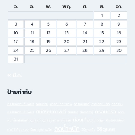
จ.
อ.
พ.
พฤ.
ศ.
ส.
อา.
1
2
3
4
5
6
7
8
9
10
11
12
13
14
15
16
17
18
19
20
21
22
23
24
25
26
27
28
29
30
31
« มี.ค.
ป้ายกำกับ
กระชับความสัมพันธ์
กลิ่นหอม
การดูแลสุขภาพ
การนอนที่ดี
การเตรียมตัว
กิจกรรม
กินให้สุขภาพดี
ครอบครัว
กระชับความสัมพันธ์
ขนมปัง
ข้อดีควรรู้
ความ
ท่องเที่ยว
สุข
ช็อกโกแลต
ดูแลผิว
ดูแลสุขภาพ
ตื่นสาย
ท้องผูก
ประโยชน์ของ
ลดน้ำหนัก
วิธีดูแลส
การใช้เทียนหอม
รักษาสุขภาพจิต
วิธีดูแลผิว