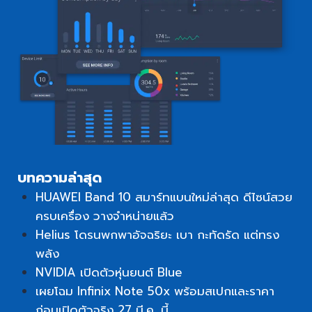
บทความล่าสุด
HUAWEI Band 10 สมาร์ทแบนใหม่ล่าสุด ดีไซน์สวย
ครบเครื่อง วางจำหน่ายแล้ว
Helius โดรนพกพาอัจฉริยะ เบา กะทัดรัด แต่ทรง
พลัง
NVIDIA เปิดตัวหุ่นยนต์ Blue
เผยโฉม Infinix Note 50x พร้อมสเปกและราคา
ก่อนเปิดตัวจริง 27 มี.ค. นี้