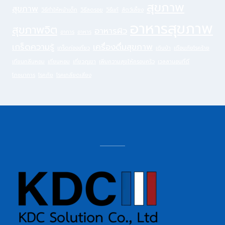
สุขภาพ
สุขภาพ
วิธีทำให้หน้าเด็ก
วิธีลดรอย
วิธีแก้
สัตว์เลี้ยง
อาหารสุขภาพ
สุขภาพจิต
อาหารผิว
อาการ
อาหาร
เกร็ดความรู้
เครื่องดื่มสุขภาพ
เกร็ดท่องเที่ยว
เดินป่า
เตือนภัยโรคร้าย
เทียนกลิ่นหอม
เทียนหอม
เที่ยวภูเขา
เพิ่มความสุขให้ครอบครัว
เวลลานอนที่ดี
โภชนาการ
โรคภัย
โรคเกลียดเสียง