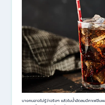
บางคนอาจไม่รู้ว่าจริงๆ แล้วในน้ำอัดลมมีคาเฟอี