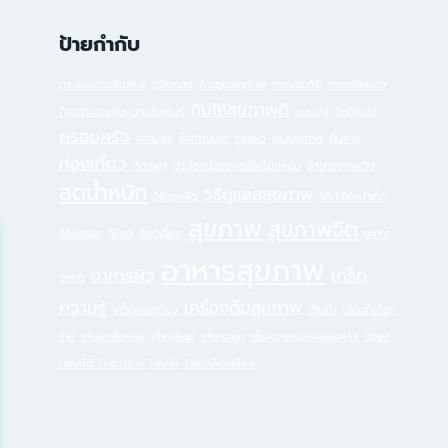
ป้ายกำกับ
กระชับความสัมพันธ์
กลิ่นหอม
การดูแลสุขภาพ
การนอนที่ดี
การเตรียมตัว
กินให้สุขภาพดี
กิจกรรมกระชับความสัมพันธ์
ขนมปัง
ข้อดีควรรู้
ครอบครัว
ความสุข
ช็อกโกแลต
ดูแลผิว
ดูแลสุขภาพ
ตื่นสาย
ท่องเที่ยว
ท้องผูก
ประโยชน์ของการใช้เทียนหอม
รักษาสุขภาพจิต
ลดน้ำหนัก
วิธีดูแลสสุขภาพ
วิธีดูแลผิว
วิธีทำให้หน้าเด็ก
สุขภาพ
สุขภาพจิต
วิธีลดรอย
วิธีแก้
สัตว์เลี้ยง
อาการ
อาหารสุขภาพ
อาหารผิว
เกร็ด
อาหาร
ความรู้
เครื่องดื่มสุขภาพ
เกร็ดท่องเที่ยว
เดินป่า
เตือนภัยโรค
ร้าย
เทียนกลิ่นหอม
เทียนหอม
เที่ยวภูเขา
เพิ่มความสุขให้ครอบครัว
เวลลา
นอนที่ดี
โภชนาการ
โรคภัย
โรคเกลียดเสียง