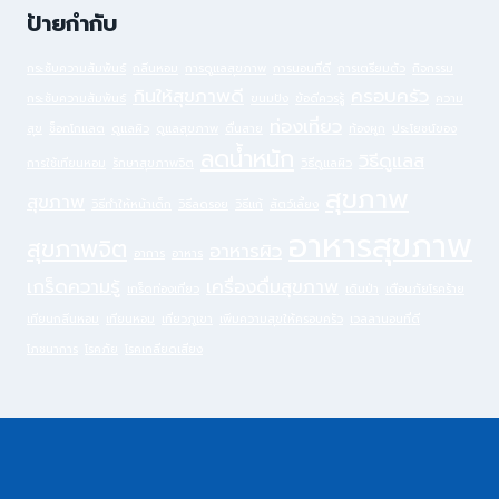
ป้ายกำกับ
กระชับความสัมพันธ์
กลิ่นหอม
การดูแลสุขภาพ
การนอนที่ดี
การเตรียมตัว
กิจกรรม
กินให้สุขภาพดี
ครอบครัว
กระชับความสัมพันธ์
ขนมปัง
ข้อดีควรรู้
ความ
ท่องเที่ยว
สุข
ช็อกโกแลต
ดูแลผิว
ดูแลสุขภาพ
ตื่นสาย
ท้องผูก
ประโยชน์ของ
ลดน้ำหนัก
วิธีดูแลส
การใช้เทียนหอม
รักษาสุขภาพจิต
วิธีดูแลผิว
สุขภาพ
สุขภาพ
วิธีทำให้หน้าเด็ก
วิธีลดรอย
วิธีแก้
สัตว์เลี้ยง
อาหารสุขภาพ
สุขภาพจิต
อาหารผิว
อาการ
อาหาร
เกร็ดความรู้
เครื่องดื่มสุขภาพ
เกร็ดท่องเที่ยว
เดินป่า
เตือนภัยโรคร้าย
เทียนกลิ่นหอม
เทียนหอม
เที่ยวภูเขา
เพิ่มความสุขให้ครอบครัว
เวลลานอนที่ดี
โภชนาการ
โรคภัย
โรคเกลียดเสียง