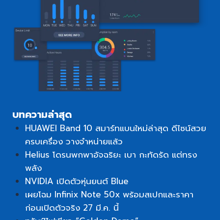
บทความล่าสุด
HUAWEI Band 10 สมาร์ทแบนใหม่ล่าสุด ดีไซน์สวย
ครบเครื่อง วางจำหน่ายแล้ว
Helius โดรนพกพาอัจฉริยะ เบา กะทัดรัด แต่ทรง
พลัง
NVIDIA เปิดตัวหุ่นยนต์ Blue
เผยโฉม Infinix Note 50x พร้อมสเปกและราคา
ก่อนเปิดตัวจริง 27 มี.ค. นี้