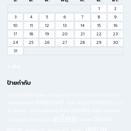
1
2
3
4
5
6
7
8
9
10
11
12
13
14
15
16
17
18
19
20
21
22
23
24
25
26
27
28
29
30
31
« มี.ค.
ป้ายกำกับ
กระชับความสัมพันธ์
กลิ่นหอม
การดูแลสุขภาพ
การนอนที่ดี
การเตรียมตัว
กิจกรรม
กินให้สุขภาพดี
ครอบครัว
กระชับความสัมพันธ์
ขนมปัง
ข้อดีควรรู้
ความ
ท่องเที่ยว
สุข
ช็อกโกแลต
ดูแลผิว
ดูแลสุขภาพ
ตื่นสาย
ท้องผูก
ประโยชน์ของ
ลดน้ำหนัก
วิธีดูแลส
การใช้เทียนหอม
รักษาสุขภาพจิต
วิธีดูแลผิว
สุขภาพ
สุขภาพ
วิธีทำให้หน้าเด็ก
วิธีลดรอย
วิธีแก้
สัตว์เลี้ยง