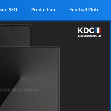
site SEO
Production
Football Club