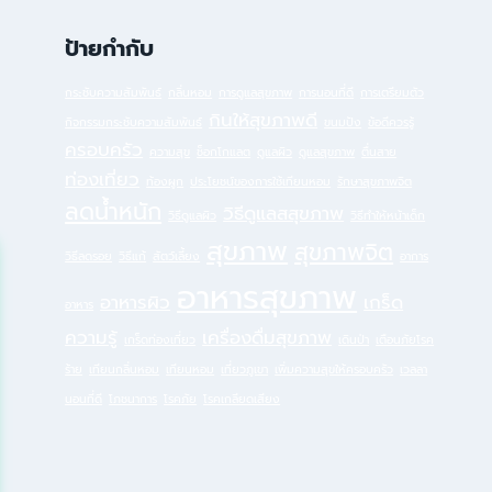
ป้ายกำกับ
กระชับความสัมพันธ์
กลิ่นหอม
การดูแลสุขภาพ
การนอนที่ดี
การเตรียมตัว
กินให้สุขภาพดี
กิจกรรมกระชับความสัมพันธ์
ขนมปัง
ข้อดีควรรู้
ครอบครัว
ความสุข
ช็อกโกแลต
ดูแลผิว
ดูแลสุขภาพ
ตื่นสาย
ท่องเที่ยว
ท้องผูก
ประโยชน์ของการใช้เทียนหอม
รักษาสุขภาพจิต
ลดน้ำหนัก
วิธีดูแลสสุขภาพ
วิธีดูแลผิว
วิธีทำให้หน้าเด็ก
สุขภาพ
สุขภาพจิต
วิธีลดรอย
วิธีแก้
สัตว์เลี้ยง
อาการ
อาหารสุขภาพ
อาหารผิว
เกร็ด
อาหาร
ความรู้
เครื่องดื่มสุขภาพ
เกร็ดท่องเที่ยว
เดินป่า
เตือนภัยโรค
ร้าย
เทียนกลิ่นหอม
เทียนหอม
เที่ยวภูเขา
เพิ่มความสุขให้ครอบครัว
เวลลา
นอนที่ดี
โภชนาการ
โรคภัย
โรคเกลียดเสียง