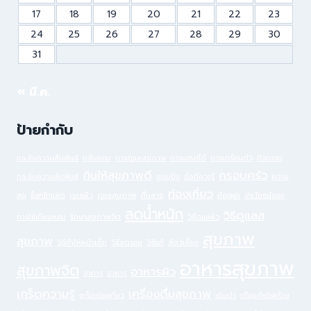
17
18
19
20
21
22
23
24
25
26
27
28
29
30
31
« มี.ค.
ป้ายกำกับ
กระชับความสัมพันธ์
กลิ่นหอม
การดูแลสุขภาพ
การนอนที่ดี
การเตรียมตัว
กิจกรรม
กินให้สุขภาพดี
ครอบครัว
กระชับความสัมพันธ์
ขนมปัง
ข้อดีควรรู้
ความ
ท่องเที่ยว
สุข
ช็อกโกแลต
ดูแลผิว
ดูแลสุขภาพ
ตื่นสาย
ท้องผูก
ประโยชน์ของ
ลดน้ำหนัก
วิธีดูแลส
การใช้เทียนหอม
รักษาสุขภาพจิต
วิธีดูแลผิว
สุขภาพ
สุขภาพ
วิธีทำให้หน้าเด็ก
วิธีลดรอย
วิธีแก้
สัตว์เลี้ยง
อาหารสุขภาพ
สุขภาพจิต
อาหารผิว
อาการ
อาหาร
เกร็ดความรู้
เครื่องดื่มสุขภาพ
เกร็ดท่องเที่ยว
เดินป่า
เตือนภัยโรคร้าย