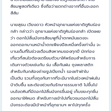
สีชมพูสดทีเดียว ซึ่งถือว่าแตกต่างจากที่อื่นจะออก
สีส้ม
นายสุธน เวียงดาว หัวหน้าอุทยานแห่งชาติภูหินร่อง
กล้า กล่าวว่า อุทยานแห่งชาติภูหินร่องกล้า เปิดเผย
ว่า ดอกไม้ลิ้นมังกรสีชมพูที่น้ำตกหมันแดงจะ
ออกดอกบานหน้าน้ำตกเพียงปีละหนึ่งครั้งเท่านั้น จะ
บานเต็มที่ในช่วงเดือนสิงหาคมของทุกปี นักท่อง
เที่ยวที่สนใจต้องเตรียมตัวมาให้พร้อมสำหรับการ
เดินทางด้วยเช่นกัน ร่ม เสื้อกันฝน ถุงพลาสติก
สำหรับกันกล้องถ่ายรูปเปียกน้ำ รองเท้าผ้าใบ
เป็นต้น รวมทั้งถุงกันทากที่จะมีมากในช่วงหน้าฝนใน
ป่าดิบชื้น และต้องช่วยกันรักษาธรรมชาติ ไม่ขึ้นไป
บนโขดหินที่มีดอกไม้ลิ้นมังกรขึ้นอยู่ เก็บขยะทุกชิ้น
ออกมาให้หมด สำหรับทางเข้าไปเที่ยวชมดอกไม้ลิ้น
มังกรจะต้องมีเจ้าหน้าที่อุทยานฯ พาไปทุกครั้ง