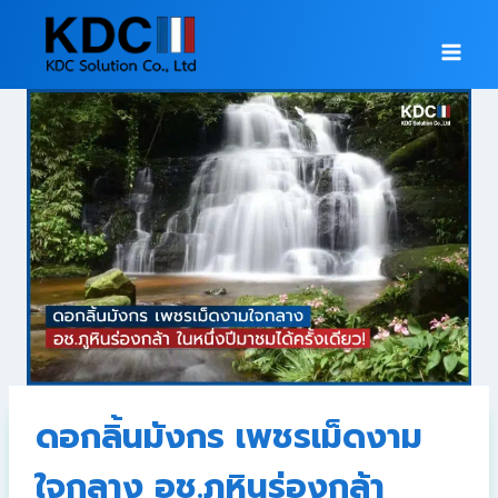
ดอกลิ้นมังกร เพชรเม็ดงาม
ใจกลาง อช.ภูหินร่องกล้า