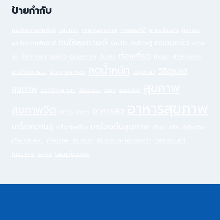
ป้ายกำกับ
กระชับความสัมพันธ์
กลิ่นหอม
การดูแลสุขภาพ
การนอนที่ดี
การเตรียมตัว
กิจกรรม
กินให้สุขภาพดี
ครอบครัว
กระชับความสัมพันธ์
ขนมปัง
ข้อดีควรรู้
ความ
ท่องเที่ยว
สุข
ช็อกโกแลต
ดูแลผิว
ดูแลสุขภาพ
ตื่นสาย
ท้องผูก
ประโยชน์ของ
ลดน้ำหนัก
วิธีดูแลส
การใช้เทียนหอม
รักษาสุขภาพจิต
วิธีดูแลผิว
สุขภาพ
สุขภาพ
วิธีทำให้หน้าเด็ก
วิธีลดรอย
วิธีแก้
สัตว์เลี้ยง
อาหารสุขภาพ
สุขภาพจิต
อาหารผิว
อาการ
อาหาร
เกร็ดความรู้
เครื่องดื่มสุขภาพ
เกร็ดท่องเที่ยว
เดินป่า
เตือนภัยโรคร้าย
เทียนกลิ่นหอม
เทียนหอม
เที่ยวภูเขา
เพิ่มความสุขให้ครอบครัว
เวลลานอนที่ดี
โภชนาการ
โรคภัย
โรคเกลียดเสียง