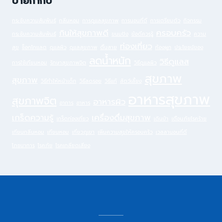
ป้ายกำกับ
กระชับความสัมพันธ์
กลิ่นหอม
การดูแลสุขภาพ
การนอนที่ดี
การเตรียมตัว
กิจกรรม
กินให้สุขภาพดี
ครอบครัว
กระชับความสัมพันธ์
ขนมปัง
ข้อดีควรรู้
ความ
ท่องเที่ยว
สุข
ช็อกโกแลต
ดูแลผิว
ดูแลสุขภาพ
ตื่นสาย
ท้องผูก
ประโยชน์ของ
ลดน้ำหนัก
วิธีดูแลส
การใช้เทียนหอม
รักษาสุขภาพจิต
วิธีดูแลผิว
สุขภาพ
สุขภาพ
วิธีทำให้หน้าเด็ก
วิธีลดรอย
วิธีแก้
สัตว์เลี้ยง
อาหารสุขภาพ
สุขภาพจิต
อาหารผิว
อาการ
อาหาร
เกร็ดความรู้
เครื่องดื่มสุขภาพ
เกร็ดท่องเที่ยว
เดินป่า
เตือนภัยโรคร้าย
เทียนกลิ่นหอม
เทียนหอม
เที่ยวภูเขา
เพิ่มความสุขให้ครอบครัว
เวลลานอนที่ดี
โภชนาการ
โรคภัย
โรคเกลียดเสียง